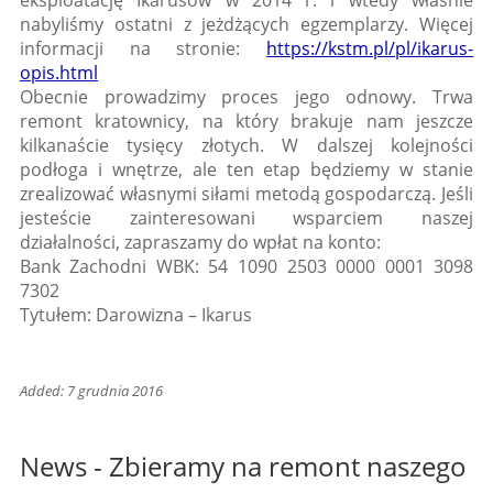
eksploatację Ikarusów w 2014 r. i wtedy właśnie
nabyliśmy ostatni z jeżdżących egzemplarzy. Więcej
informacji na stronie:
https://kstm.pl/pl/ikarus-
opis.html
Obecnie prowadzimy proces jego odnowy. Trwa
remont kratownicy, na który brakuje nam jeszcze
kilkanaście tysięcy złotych. W dalszej kolejności
podłoga i wnętrze, ale ten etap będziemy w stanie
zrealizować własnymi siłami metodą gospodarczą. Jeśli
jesteście zainteresowani wsparciem naszej
działalności, zapraszamy do wpłat na konto:
Bank Zachodni WBK: 54 1090 2503 0000 0001 3098
7302
Tytułem: Darowizna – Ikarus
Added: 7 grudnia 2016
News - Zbieramy na remont naszego