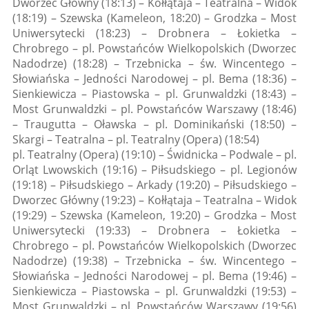
Dworzec Główny (18:13) – Kołłątaja – Teatralna – Widok
(18:19) – Szewska (Kameleon, 18:20) – Grodzka – Most
Uniwersytecki (18:23) – Drobnera – Łokietka –
Chrobrego – pl. Powstańców Wielkopolskich (Dworzec
Nadodrze) (18:28) – Trzebnicka – św. Wincentego –
Słowiańska – Jedności Narodowej – pl. Bema (18:36) –
Sienkiewicza – Piastowska – pl. Grunwaldzki (18:43) –
Most Grunwaldzki – pl. Powstańców Warszawy (18:46)
– Traugutta – Oławska – pl. Dominikański (18:50) –
Skargi – Teatralna – pl. Teatralny (Opera) (18:54)
pl. Teatralny (Opera) (19:10) – Świdnicka – Podwale – pl.
Orląt Lwowskich (19:16) – Piłsudskiego – pl. Legionów
(19:18) – Piłsudskiego – Arkady (19:20) – Piłsudskiego –
Dworzec Główny (19:23) – Kołłątaja – Teatralna – Widok
(19:29) – Szewska (Kameleon, 19:20) – Grodzka – Most
Uniwersytecki (19:33) – Drobnera – Łokietka –
Chrobrego – pl. Powstańców Wielkopolskich (Dworzec
Nadodrze) (19:38) – Trzebnicka – św. Wincentego –
Słowiańska – Jedności Narodowej – pl. Bema (19:46) –
Sienkiewicza – Piastowska – pl. Grunwaldzki (19:53) –
Most Grunwaldzki – pl. Powstańców Warszawy (19:56)