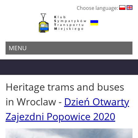
Choose language:
MENU
Heritage trams and buses
in Wroclaw -
Dzień Otwarty
Zajezdni Popowice 2020