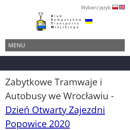
Wybierz język:
MENU
Zabytkowe Tramwaje i
Autobusy we Wrocławiu -
Dzień Otwarty Zajezdni
Popowice 2020