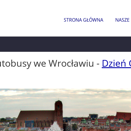
STRONA GŁÓWNA
NASZE
utobusy we Wrocławiu -
Dzień 