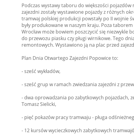
Podczas wystawy taboru do większości pojazdów mo
zajezdni zostały wystawione pojazdy z różnych ok
tramwaj polskiej produkcji powstały po II wojnie
były produkowane w naszym kraju. Poza taborem pa
Wrocław może bowiem poszczycić się niezwykle bog
do przewozu piasku czy pługi wirnikowe. Tego dn
remontowych. Wystawiono ją na plac przed zajezd
Plan Dnia Otwartego Zajezdni Popowice to:
- sześć wykładów,
- sześć grup w ramach zwiedzania zajezdni z prze
- dwa oprowadzania po zabytkowych pojazdach, z
Tomasz Sielicki,
- pięć pokazów pracy tramwaju - pługa odśnieżneg
- 12 kursów wycieczkowych zabytkowych tramwaj