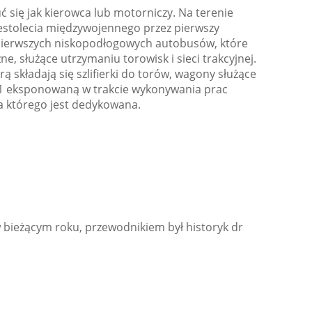
 się jak kierowca lub motorniczy. Na terenie
iestolecia międzywojennego przez pierwszy
 z pierwszych niskopodłogowych autobusów, które
 służące utrzymaniu torowisk i sieci trakcyjnej.
składają się szlifierki do torów, wagony służące
O-1 eksponowaną w trakcie wykonywania prac
a którego jest dedykowana.
ieżącym roku, przewodnikiem był historyk dr