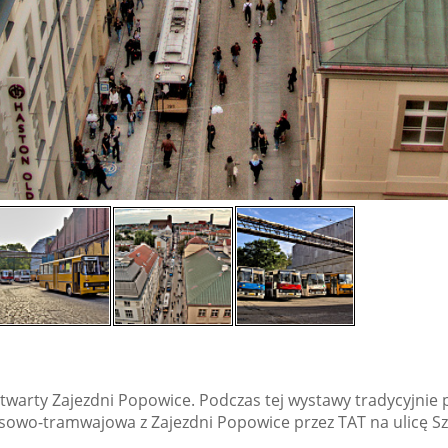
twarty Zajezdni Popowice. Podczas tej wystawy tradycyjnie
sowo-tramwajowa z Zajezdni Popowice przez TAT na ulicę S