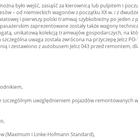
żna było wejść, zasiąść za kierownicą lub pulpitem i poczuć
resów – od niemieckich wagonów z początku XX w. i z dwudz
 światowej i pierwszy polski tramwaj szybkobieżny po jeden
sażerskim zaprezentowane zostały także wagony techniczne,
atą, unikatową kolekcją tramwajów gospodarczych, na którą 
ia szczególna uwaga została zwrócona na przyczepę Jelcz P
nią i zestawiono z autobusem Jelcz 043 przed remontem, dl
wodnikiem,
e szczególnym uwzględnieniem pojazdów remontowanych w b
o,
ów (Maximum i Linke-Hofmann Standard),