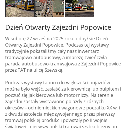
Dzień Otwarty Zajezdni Popowice
W sobotę 27 września 2025 roku odbył się Dzień
Otwarty Zajezdni Popowice. Podczas tej wystawy
tradycyjnie pokazaliśmy cały nasz inwentarz
tramwajowo-autobusowy, a imprezę zwieńczyła
parada autobusowo-tramwajowa z Zajezdni Popowice
przez TAT na ulicę Szewską.
Podczas wystawy taboru do większości pojazdów
można było wejść, zasiąść za kierownicą lub pulpitem i
poczuć się jak kierowca lub motorniczy. Na terenie
zajezdni zostały wystawione pojazdy z różnych
okresów – od niemieckich wagonów z początku XX w. i
z dwudziestolecia międzywojennego przez pierwszy
tramwaj polskiej produkcji powstały po II wojnie
światowej i pierwszy polski tramwaj szybkobieżny po