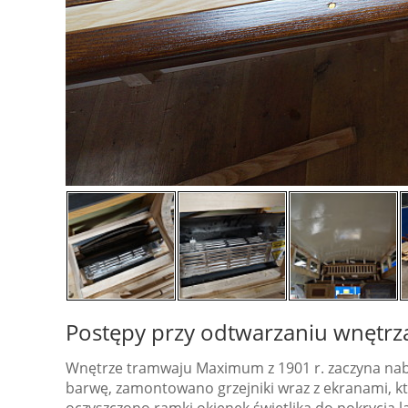
Postępy przy odtwarzaniu wnętr
Wnętrze tramwaju Maximum z 1901 r. zaczyna nabi
barwę, zamontowano grzejniki wraz z ekranami, kt