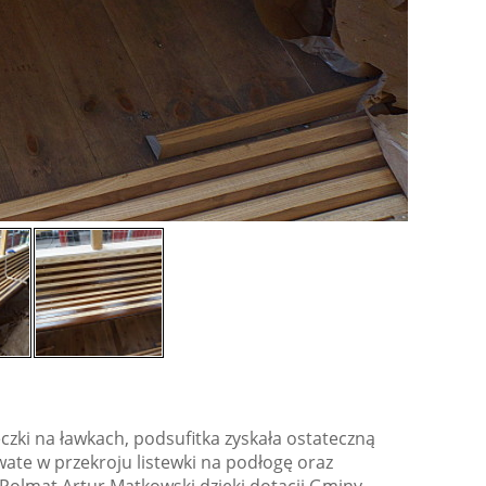
zki na ławkach, podsufitka zyskała ostateczną
ate w przekroju listewki na podłogę oraz