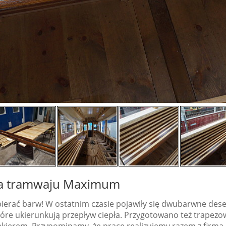
za tramwaju Maximum
erać barw! W ostatnim czasie pojawiły się dwubarwne desec
óre ukierunkują przepływ ciepła. Przygotowano też trapezow