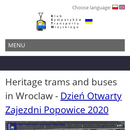
Choose language:
MENU
Heritage trams and buses
in Wroclaw -
Dzień Otwarty
Zajezdni Popowice 2020