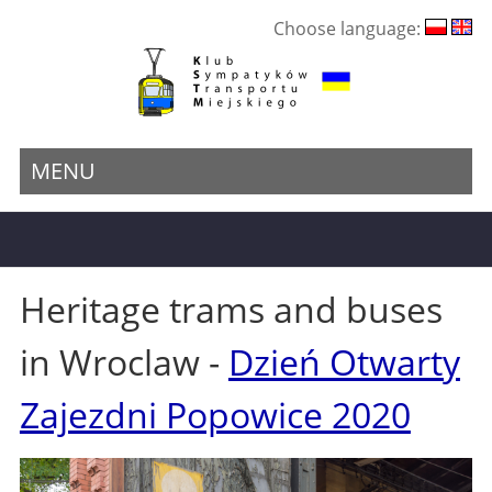
Choose language:
MENU
Heritage trams and buses
in Wroclaw -
Dzień Otwarty
Zajezdni Popowice 2020