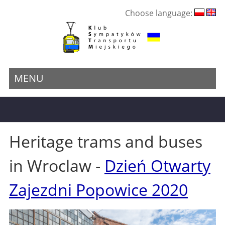
Choose language:
MENU
Heritage trams and buses
in Wroclaw -
Dzień Otwarty
Zajezdni Popowice 2020