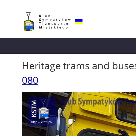
Heritage trams and buse
080