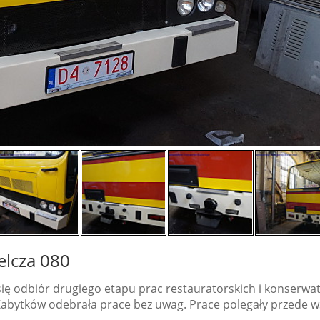
elcza 080
ię odbiór drugiego etapu prac restauratorskich i konserwat
 Zabytków odebrała prace bez uwag. Prace polegały przede