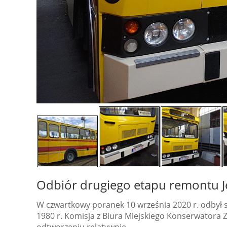
Odbiór drugiego etapu remontu J
W czwartkowy poranek 10 września 2020 r. odbył s
1980 r. Komisja z Biura Miejskiego Konserwatora