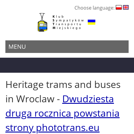
Choose language:
MENU
Heritage trams and buses
in Wroclaw -
Dwudziesta
druga rocznica powstania
strony phototrans.eu