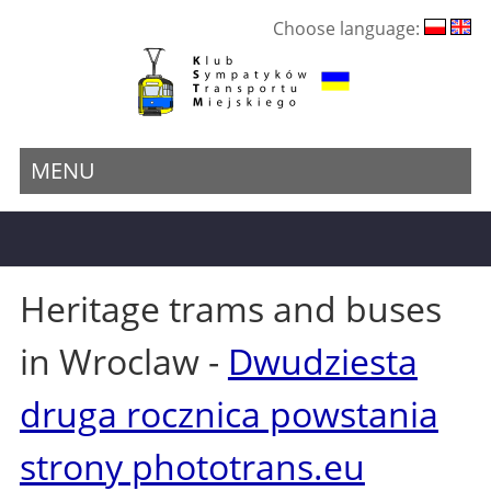
Choose language:
MENU
Heritage trams and buses
in Wroclaw -
Dwudziesta
druga rocznica powstania
strony phototrans.eu