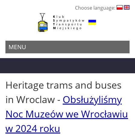
Choose language:
MENU
Heritage trams and buses
in Wroclaw -
Obsłużyliśmy
Noc Muzeów we Wrocławiu
w 2024 roku