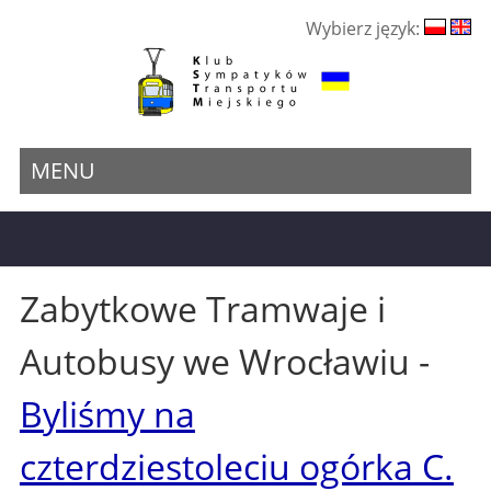
Wybierz język:
MENU
Zabytkowe Tramwaje i
Autobusy we Wrocławiu -
Byliśmy na
czterdziestoleciu ogórka C.