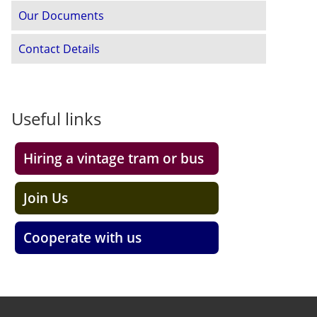
Our Documents
Contact Details
Useful links
Hiring a vintage tram or bus
Join Us
Cooperate with us