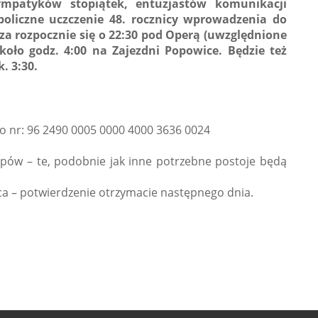
sympatyków stopiątek, entuzjastów komunikacji
boliczne uczczenie 48. rocznicy wprowadzenia do
a rozpocznie się o 22:30 pod Operą (uwzględnione
około godz. 4:00 na Zajezdni Popowice. Będzie też
. 3:30.
to nr: 96 2490 0005 0000 4000 3636 0024
pów – te, podobnie jak inne potrzebne postoje będą
rca – potwierdzenie otrzymacie następnego dnia.