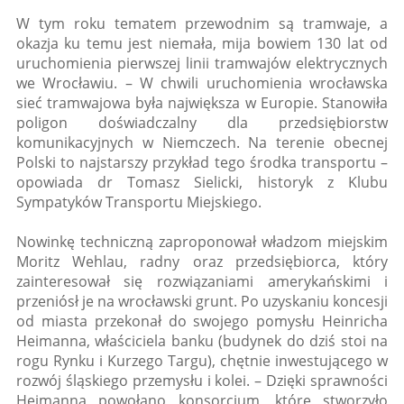
W tym roku tematem przewodnim są tramwaje, a
okazja ku temu jest niemała, mija bowiem 130 lat od
uruchomienia pierwszej linii tramwajów elektrycznych
we Wrocławiu. – W chwili uruchomienia wrocławska
sieć tramwajowa była największa w Europie. Stanowiła
poligon doświadczalny dla przedsiębiorstw
komunikacyjnych w Niemczech. Na terenie obecnej
Polski to najstarszy przykład tego środka transportu –
opowiada dr Tomasz Sielicki, historyk z Klubu
Sympatyków Transportu Miejskiego.
Nowinkę techniczną zaproponował władzom miejskim
Moritz Wehlau, radny oraz przedsiębiorca, który
zainteresował się rozwiązaniami amerykańskimi i
przeniósł je na wrocławski grunt. Po uzyskaniu koncesji
od miasta przekonał do swojego pomysłu Heinricha
Heimanna, właściciela banku (budynek do dziś stoi na
rogu Rynku i Kurzego Targu), chętnie inwestującego w
rozwój śląskiego przemysłu i kolei. – Dzięki sprawności
Heimanna powołano konsorcjum, które stworzyło