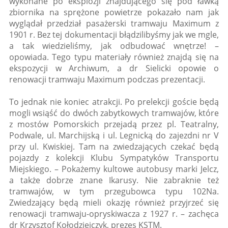
wykonane po eksplozji znajdującego się pod ławką
zbiornika na sprężone powietrze pokazało nam jak
wyglądał przedział pasażerski tramwaju Maximum z
1901 r. Bez tej dokumentacji błądzilibyśmy jak we mgle,
a tak wiedzieliśmy, jak odbudować wnętrze! –
opowiada. Tego typu materiały również znajdą się na
ekspozycji w Archiwum, a dr Sielicki opowie o
renowacji tramwaju Maximum podczas prezentacji.
To jednak nie koniec atrakcji. Po prelekcji goście będą
mogli wsiąść do dwóch zabytkowych tramwajów, które
z mostów Pomorskich przejadą przez pl. Teatralny,
Podwale, ul. Marchijską i ul. Legnicką do zajezdni nr V
przy ul. Kwiskiej. Tam na zwiedzających czekać będą
pojazdy z kolekcji Klubu Sympatyków Transportu
Miejskiego. – Pokażemy kultowe autobusy marki Jelcz,
a także dobrze znane Ikarusy. Nie zabraknie też
tramwajów, w tym przegubowca typu 102Na.
Zwiedzający będą mieli okazję również przyjrzeć się
renowacji tramwaju-opryskiwacza z 1927 r. – zachęca
dr Krzysztof Kołodziejczyk, prezes KSTM.