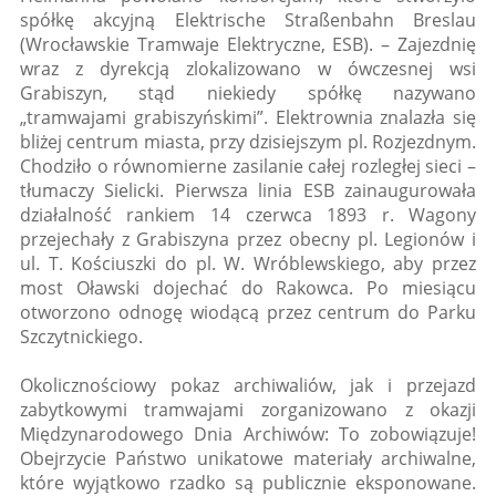
spółkę akcyjną Elektrische Straßenbahn Breslau
(Wrocławskie Tramwaje Elektryczne, ESB). – Zajezdnię
wraz z dyrekcją zlokalizowano w ówczesnej wsi
Grabiszyn, stąd niekiedy spółkę nazywano
„tramwajami grabiszyńskimi”. Elektrownia znalazła się
bliżej centrum miasta, przy dzisiejszym pl. Rozjezdnym.
Chodziło o równomierne zasilanie całej rozległej sieci –
tłumaczy Sielicki. Pierwsza linia ESB zainaugurowała
działalność rankiem 14 czerwca 1893 r. Wagony
przejechały z Grabiszyna przez obecny pl. Legionów i
ul. T. Kościuszki do pl. W. Wróblewskiego, aby przez
most Oławski dojechać do Rakowca. Po miesiącu
otworzono odnogę wiodącą przez centrum do Parku
Szczytnickiego.
Okolicznościowy pokaz archiwaliów, jak i przejazd
zabytkowymi tramwajami zorganizowano z okazji
Międzynarodowego Dnia Archiwów: To zobowiązuje!
Obejrzycie Państwo unikatowe materiały archiwalne,
które wyjątkowo rzadko są publicznie eksponowane.