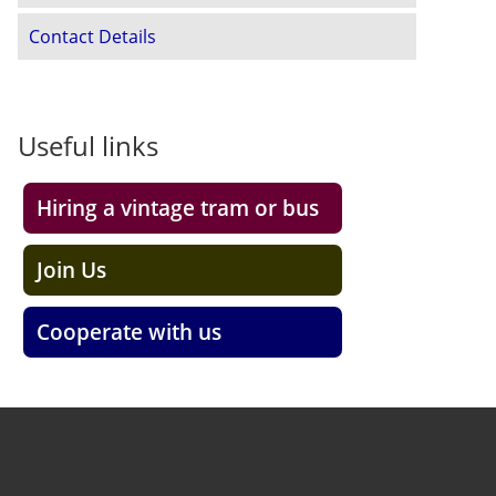
Contact Details
Useful links
Hiring a vintage tram or bus
Join Us
Cooperate with us