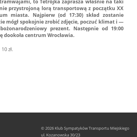
 tramwajami, to Tetrójka zaprasza właśnie na taki
znie przystrojoną lorą transportową z początku XX
um miasta. Najpierw (od 17:30) skład zostanie
e mógł spokojnie zrobić zdjęcie, poczuć klimat i —
bożonarodzeniowy prezent. Następnie od 19:00
kę dookoła centrum Wrocławia.
10 zł.
© 2026 Klub Sympatyków Transportu Miejskiego
ul. Kozanowska 30/23