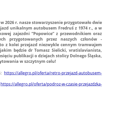
y w 2026 r. nasze stowarzyszenie przygotowało dwie
zejazd unikalnym autobusem Fredruś z 1974 r., a w
tkowej zajezdni “Popowice” z przewodnikiem oraz
ch przygotowanych przez naszych członów -
 to z kolei przejazd niezwykle cennym tramwajem
kim będzie dr Tomasz Sielicki, vratislavianista,
sięciu publikacji o dziejach stolicy Dolnego Śląska,
ytowania w szczytnym celu!
ś:
https://allegro.pl/oferta/retro-przejazd-autobusem-
:
https://allegro.pl/oferta/podroz-w-czasie-przejazdzka-