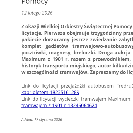
Pomocy
12 lutego 2026
Z okazji Wielkiej Orkiestry Świątecznej Pomoc
licytacje. Pierwsza obejmuje trzygodzinny pr
pakiecie dorzucamy jeszcze zwiedzanie zaby
komplet gadżetów tramwajowo-autobusowy
pocztówki, magnesy, breloczki. Druga aukcja
Maximum z 1901 r. razem z przewodnikiem, ja
historyk transportu miejskiego, autor kilkudzie
w szczególności tramwajów. Zapraszamy do lic
Link do licytacji przejażdżki autobusem Fredru
kabrioletem-18235161289
Link do licytacji wycieczki tramwajem Maximum
tramwajem-z-1901-r-18246064624
Added: 17 stycznia 2026