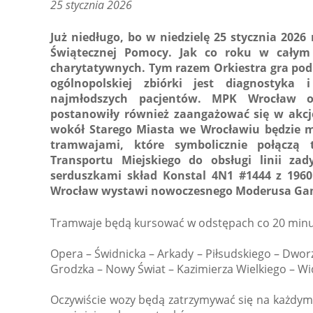
25 stycznia 2026
Już niedługo, bo w niedzielę 25 stycznia 2026 r
Świątecznej Pomocy. Jak co roku w całym 
charytatywnych. Tym razem Orkiestra gra pod 
ogólnopolskiej zbiórki jest diagnostyk
najmłodszych pacjentów. MPK Wrocław o
postanowiły również zaangażować się w akcję.
wokół Starego Miasta we Wrocławiu będzie mo
tramwajami, które symbolicznie połączą 
Transportu Miejskiego do obsługi linii z
serduszkami skład Konstal 4N1 #1444 z 1960
Wrocław wystawi nowoczesnego Moderusa G
Tramwaje będą kursować w odstępach co 20 minut 
Opera – Świdnicka – Arkady – Piłsudskiego – Dworz
Grodzka – Nowy Świat – Kazimierza Wielkiego – W
Oczywiście wozy będą zatrzymywać się na każdym