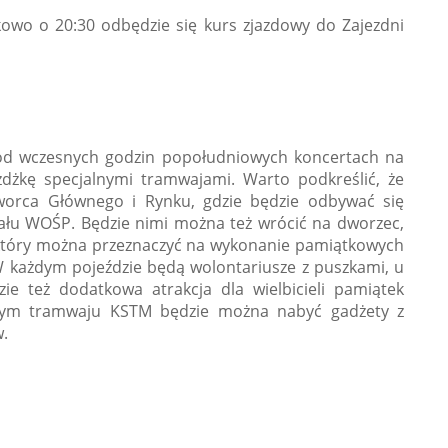
owo o 20:30 odbędzie się kurs zjazdowy do Zajezdni
od wczesnych godzin popołudniowych koncertach na
żdżkę specjalnymi tramwajami. Warto podkreślić, że
worca Głównego i Rynku, gdzie będzie odbywać się
ału WOŚP. Będzie nimi można też wrócić na dworzec,
 który można przeznaczyć na wykonanie pamiątkowych
każdym pojeździe będą wolontariusze z puszkami, u
ie też dodatkowa atrakcja dla wielbicieli pamiątek
wym tramwaju KSTM będzie można nabyć gadżety z
.