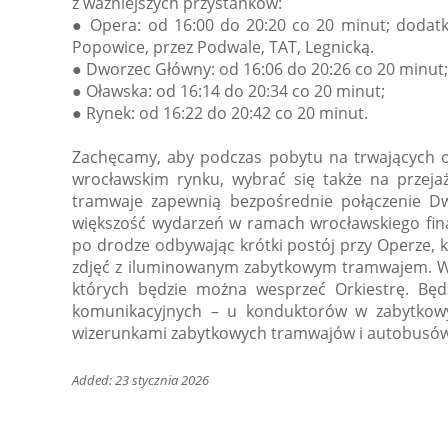
z ważniejszych przystanków:
● Opera: od 16:00 do 20:20 co 20 minut; dodatk
Popowice, przez Podwale, TAT, Legnicką.
● Dworzec Główny: od 16:06 do 20:26 co 20 minut;
● Oławska: od 16:14 do 20:34 co 20 minut;
● Rynek: od 16:22 do 20:42 co 20 minut.
Zachęcamy, aby podczas pobytu na trwających 
wrocławskim rynku, wybrać się także na przeja
tramwaje zapewnią bezpośrednie połączenie D
większość wydarzeń w ramach wrocławskiego fin
po drodze odbywając krótki postój przy Operze,
zdjęć z iluminowanym zabytkowym tramwajem. W 
których będzie można wesprzeć Orkiestrę. Będz
komunikacyjnych – u konduktorów w zabytko
wizerunkami zabytkowych tramwajów i autobusów
Added: 23 stycznia 2026