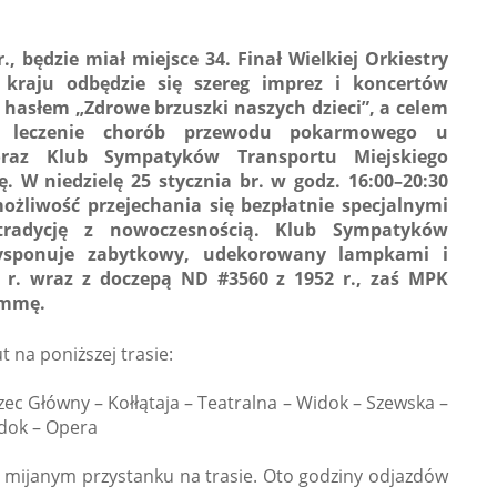
., będzie miał miejsce 34. Finał Wielkiej Orkiestry
kraju odbędzie się szereg imprez i koncertów
hasłem „Zdrowe brzuszki naszych dzieci”, a celem
a i leczenie chorób przewodu pokarmowego u
raz Klub Sympatyków Transportu Miejskiego
 W niedzielę 25 stycznia br. w godz. 16:00–20:30
żliwość przejechania się bezpłatnie specjalnymi
tradycję z nowoczesnością. Klub Sympatyków
adysponuje zabytkowy, udekorowany lampkami i
 r. wraz z doczepą ND #3560 z 1952 r., zaś MPK
ammę.
na poniższej trasie:
ec Główny – Kołłątaja – Teatralna – Widok – Szewska –
idok – Opera
 mijanym przystanku na trasie. Oto godziny odjazdów