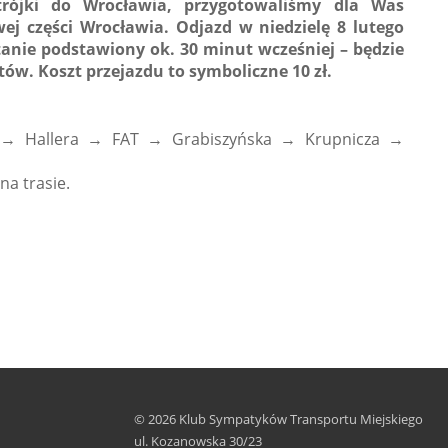
etrójki do Wrocławia, przygotowaliśmy dla Was
j części Wrocławia. Odjazd w niedzielę 8 lutego
tanie podstawiony ok. 30 minut wcześniej – będzie
ów. Koszt przejazdu to symboliczne 10 zł.
ch → Hallera → FAT → Grabiszyńska → Krupnicza →
na trasie.
© 2026 Klub Sympatyków Transportu Miejskiego
ul. Kozanowska 30/23