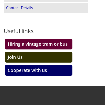
Contact Details
Useful links
Hiring a vintage tram or bus
Join Us
Cooperate with us