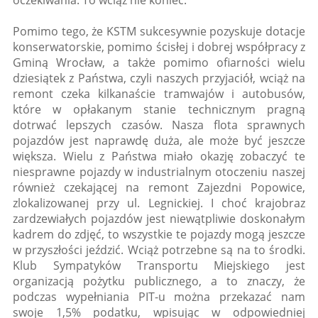
Pomimo tego, że KSTM sukcesywnie pozyskuje dotacje
konserwatorskie, pomimo ścisłej i dobrej współpracy z
Gminą Wrocław, a także pomimo ofiarności wielu
dziesiątek z Państwa, czyli naszych przyjaciół, wciąż na
remont czeka kilkanaście tramwajów i autobusów,
które w opłakanym stanie technicznym pragną
dotrwać lepszych czasów. Nasza flota sprawnych
pojazdów jest naprawdę duża, ale może być jeszcze
większa. Wielu z Państwa miało okazję zobaczyć te
niesprawne pojazdy w industrialnym otoczeniu naszej
również czekającej na remont Zajezdni Popowice,
zlokalizowanej przy ul. Legnickiej. I choć krajobraz
zardzewiałych pojazdów jest niewątpliwie doskonałym
kadrem do zdjęć, to wszystkie te pojazdy mogą jeszcze
w przyszłości jeździć. Wciąż potrzebne są na to środki.
Klub Sympatyków Transportu Miejskiego jest
organizacją pożytku publicznego, a to znaczy, że
podczas wypełniania PIT-u można przekazać nam
swoje 1,5% podatku, wpisując w odpowiedniej