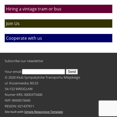
Hiring a vintage tram or bus
Join Us
Cooperate with us
Subscribe our newsletter
Your email:
Send
© 2026 Klub Sympatyków Transportu Miejskiego
ul. Kozanowska 30/23
54-152 WROCŁAW
Numer KRS: 0000375400
NIP: 8943015640
REGON: 021437611
Site built with
Simple Responsive Template