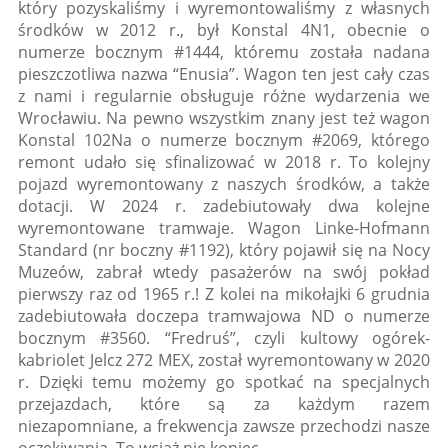
który pozyskaliśmy i wyremontowaliśmy z własnych
środków w 2012 r., był Konstal 4N1, obecnie o
numerze bocznym #1444, któremu została nadana
pieszczotliwa nazwa “Enusia”. Wagon ten jest cały czas
z nami i regularnie obsługuje różne wydarzenia we
Wrocławiu. Na pewno wszystkim znany jest też wagon
Konstal 102Na o numerze bocznym #2069, którego
remont udało się sfinalizować w 2018 r. To kolejny
pojazd wyremontowany z naszych środków, a także
dotacji. W 2024 r. zadebiutowały dwa kolejne
wyremontowane tramwaje. Wagon Linke-Hofmann
Standard (nr boczny #1192), który pojawił się na Nocy
Muzeów, zabrał wtedy pasażerów na swój pokład
pierwszy raz od 1965 r.! Z kolei na mikołajki 6 grudnia
zadebiutowała doczepa tramwajowa ND o numerze
bocznym #3560. “Fredruś”, czyli kultowy ogórek-
kabriolet Jelcz 272 MEX, został wyremontowany w 2020
r. Dzięki temu możemy go spotkać na specjalnych
przejazdach, które są za każdym razem
niezapomniane, a frekwencja zawsze przechodzi nasze
oczekiwania. To wciąż nie koniec.