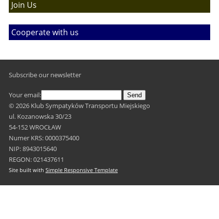
Join Us
Cooperate with us
Subscribe our newsletter
Your email:
Send
© 2026 Klub Sympatyków Transportu Miejskiego
ul. Kozanowska 30/23
54-152 WROCŁAW
Numer KRS: 0000375400
NIP: 8943015640
REGON: 021437611
Site built with
Simple Responsive Template