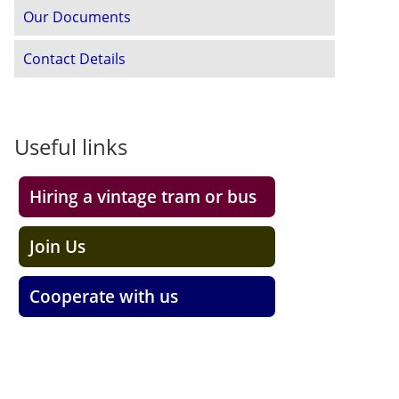
Our Documents
Contact Details
Useful links
Hiring a vintage tram or bus
Join Us
Cooperate with us