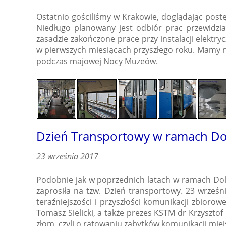
Ostatnio gościliśmy w Krakowie, doglądając pos
Niedługo planowany jest odbiór prac przewidzia
zasadzie zakończone prace przy instalacji elektr
w pierwszych miesiącach przyszłego roku. Mamy n
podczas majowej Nocy Muzeów.
Dzień Transportowy w ramach Dol
23 września 2017
Podobnie jak w poprzednich latach w ramach Dol
zaprosiła na tzw. Dzień transportowy. 23 wrześn
teraźniejszości i przyszłości komunikacji zbiorow
Tomasz Sielicki, a także prezes KSTM dr Krzysztof 
złom, czyli o ratowaniu zabytków komunikacji miej