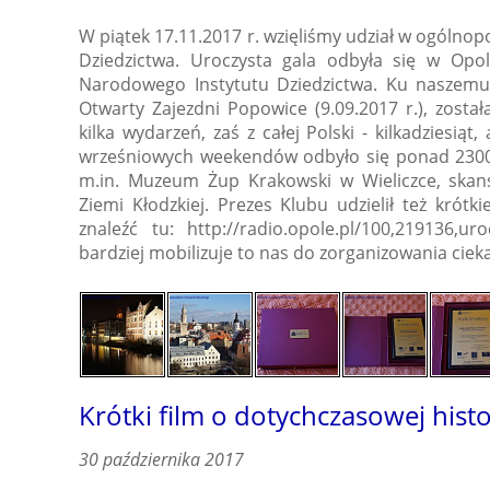
W piątek 17.11.2017 r. wzięliśmy udział w ogóln
Dziedzictwa. Uroczysta gala odbyła się w Opol
Narodowego Instytutu Dziedzictwa. Ku naszemu 
Otwarty Zajezdni Popowice (9.09.2017 r.), zosta
kilka wydarzeń, zaś z całej Polski - kilkadziesi
wrześniowych weekendów odbyło się ponad 2300
m.in. Muzeum Żup Krakowski w Wieliczce, ska
Ziemi Kłodzkiej. Prezes Klubu udzielił też kró
znaleźć tu: http://radio.opole.pl/100,219136,ur
bardziej mobilizuje to nas do zorganizowania ciek
Krótki film o dotychczasowej hist
30 października 2017