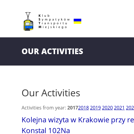
OUR ACTIVITIES
Our Activities
Activities from year:
2017
2018
2019
2020
2021
202
Kolejna wizyta w Krakowie przy 
Konstal 102Na