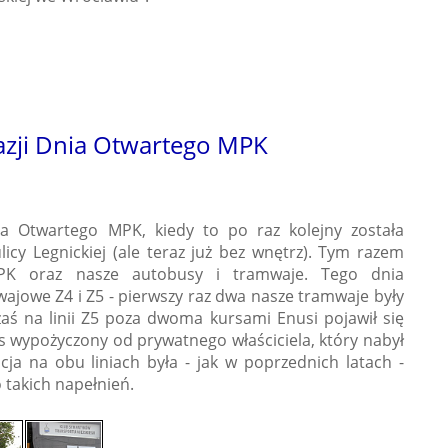
kazji Dnia Otwartego MPK
a Otwartego MPK, kiedy to po raz kolejny została
icy Legnickiej (ale teraz już bez wnętrz). Tym razem
PK oraz nasze autobusy i tramwaje. Tego dnia
wajowe Z4 i Z5 - pierwszy raz dwa nasze tramwaje były
, zaś na linii Z5 poza dwoma kursami Enusi pojawił się
s wypożyczony od prywatnego właściciela, który nabył
 na obu liniach była - jak w poprzednich latach -
 takich napełnień.