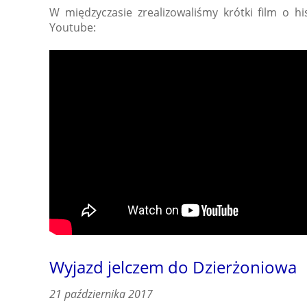
W międzyczasie zrealizowaliśmy krótki film o h
Youtube:
Wyjazd jelczem do Dzierżoniowa
21 października 2017