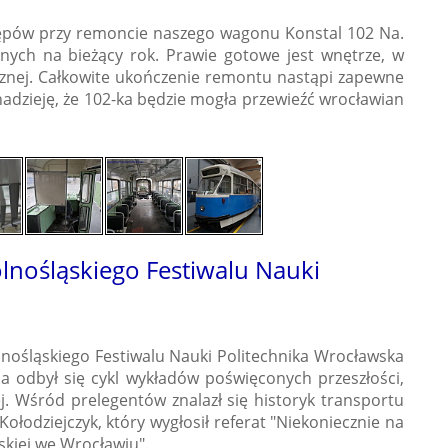
tępów przy remoncie naszego wagonu Konstal 102 Na.
nych na bieżący rok. Prawie gotowe jest wnętrze, w
ycznej. Całkowite ukończenie remontu nastąpi zapewne
adzieję, że 102-ka będzie mogła przewieźć wrocławian
nośląskiego Festiwalu Nauki
nośląskiego Festiwalu Nauki Politechnika Wrocławska
ia odbył się cykl wykładów poświęconych przeszłości,
ej. Wśród prelegentów znalazł się historyk transportu
Kołodziejczyk, który wygłosił referat "Niekoniecznie na
skiej we Wrocławiu".