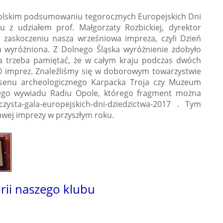
opolskim podsumowaniu tegorocznych Europejskich Dni
u z udziałem prof. Małgorzaty Rozbickiej, dyrektor
zaskoczeniu nasza wrześniowa impreza, czyli Dzień
ła wyróżniona. Z Dolnego Śląska wyróżnienie zdobyło
ąt, a trzeba pamiętać, że w całym kraju podczas dwóch
 imprez. Znaleźliśmy się w doborowym towarzystwie
nsenu archeologicznego Karpacka Troja czy Muzeum
tkiego wywiadu Radiu Opole, którego fragment można
oczysta-gala-europejskich-dni-dziedzictwa-2017 . Tym
awej imprezy w przyszłym roku.
orii naszego klubu