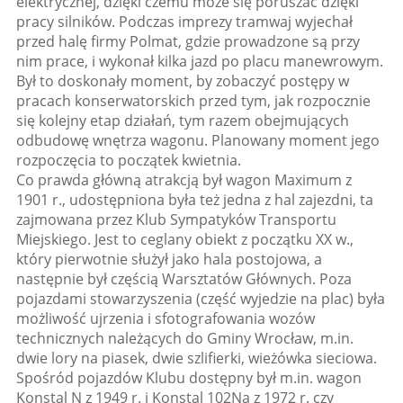
elektrycznej, dzięki czemu może się poruszać dzięki
pracy silników. Podczas imprezy tramwaj wyjechał
przed halę firmy Polmat, gdzie prowadzone są przy
nim prace, i wykonał kilka jazd po placu manewrowym.
Był to doskonały moment, by zobaczyć postępy w
pracach konserwatorskich przed tym, jak rozpocznie
się kolejny etap działań, tym razem obejmujących
odbudowę wnętrza wagonu. Planowany moment jego
rozpoczęcia to początek kwietnia.
Co prawda główną atrakcją był wagon Maximum z
1901 r., udostępniona była też jedna z hal zajezdni, ta
zajmowana przez Klub Sympatyków Transportu
Miejskiego. Jest to ceglany obiekt z początku XX w.,
który pierwotnie służył jako hala postojowa, a
następnie był częścią Warsztatów Głównych. Poza
pojazdami stowarzyszenia (część wyjedzie na plac) była
możliwość ujrzenia i sfotografowania wozów
technicznych należących do Gminy Wrocław, m.in.
dwie lory na piasek, dwie szlifierki, wieżówka sieciowa.
Spośród pojazdów Klubu dostępny był m.in. wagon
Konstal N z 1949 r. i Konstal 102Na z 1972 r. czy