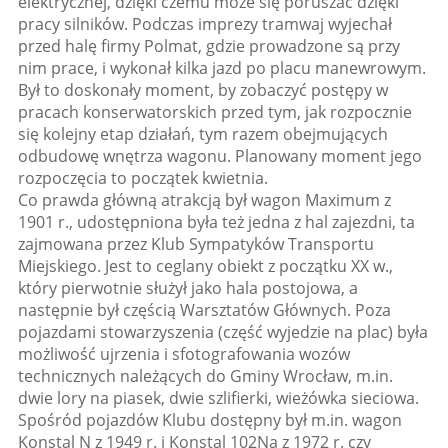
elektrycznej, dzięki czemu może się poruszać dzięki
pracy silników. Podczas imprezy tramwaj wyjechał
przed halę firmy Polmat, gdzie prowadzone są przy
nim prace, i wykonał kilka jazd po placu manewrowym.
Był to doskonały moment, by zobaczyć postępy w
pracach konserwatorskich przed tym, jak rozpocznie
się kolejny etap działań, tym razem obejmujących
odbudowę wnętrza wagonu. Planowany moment jego
rozpoczęcia to początek kwietnia.
Co prawda główną atrakcją był wagon Maximum z
1901 r., udostępniona była też jedna z hal zajezdni, ta
zajmowana przez Klub Sympatyków Transportu
Miejskiego. Jest to ceglany obiekt z początku XX w.,
który pierwotnie służył jako hala postojowa, a
następnie był częścią Warsztatów Głównych. Poza
pojazdami stowarzyszenia (część wyjedzie na plac) była
możliwość ujrzenia i sfotografowania wozów
technicznych należących do Gminy Wrocław, m.in.
dwie lory na piasek, dwie szlifierki, wieżówka sieciowa.
Spośród pojazdów Klubu dostępny był m.in. wagon
Konstal N z 1949 r. i Konstal 102Na z 1972 r. czy