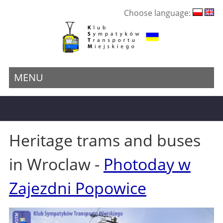
Choose language:
MENU
Heritage trams and buses
in Wroclaw -
Photoday w
Zajezdni Popowice