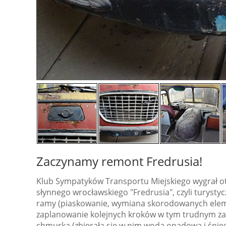
Zaczynamy remont Fredrusia!
Klub Sympatyków Transportu Miejskiego wygrał otw
słynnego wrocławskiego "Fredrusia", czyli turysty
ramy (piaskowanie, wymiana skorodowanych eleme
zaplanowanie kolejnych kroków w tym trudnym zada
chmurką (zbierała się w nim woda opadowa i śnieg