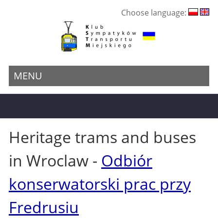
Choose language:
MENU
Heritage trams and buses
in Wroclaw -
Odbiór
konserwatorski prac przy
Fredrusiu