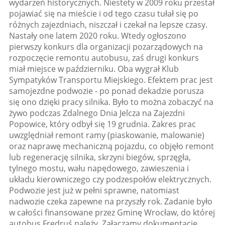
wydarzeń historycznych. Niestety w 2009 roku przestał
pojawiać się na mieście i od tego czasu tułał się po
różnych zajezdniach, niszczał i czekał na lepsze czasy.
Nastały one latem 2020 roku. Wtedy ogłoszono
pierwszy konkurs dla organizacji pozarządowych na
rozpoczęcie remontu autobusu, zaś drugi konkurs
miał miejsce w październiku. Oba wygrał Klub
Sympatyków Transportu Miejskiego. Efektem prac jest
samojezdne podwozie - po ponad dekadzie porusza
się ono dzięki pracy silnika. Było to można zobaczyć na
żywo podczas Zdalnego Dnia Jelcza na Zajezdni
Popowice, który odbył się 19 grudnia. Zakres prac
uwzględniał remont ramy (piaskowanie, malowanie)
oraz naprawę mechaniczną pojazdu, co objęło remont
lub regenerację silnika, skrzyni biegów, sprzęgła,
tylnego mostu, wału napędowego, zawieszenia i
układu kierowniczego czy podzespołów elektrycznych.
Podwozie jest już w pełni sprawne, natomiast
nadwozie czeka zapewne na przyszły rok. Zadanie było
w całości finansowane przez Gminę Wrocław, do której
autobus Fredruś należy. Załączamy dokumentację