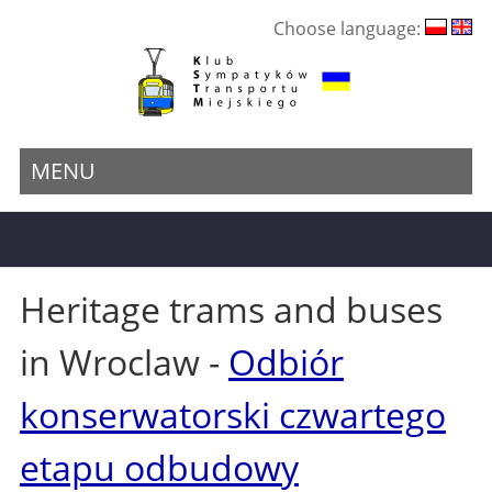
Choose language:
MENU
Heritage trams and buses
in Wroclaw -
Odbiór
konserwatorski czwartego
etapu odbudowy