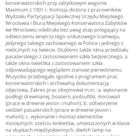
konserwatorskich przy zabytkowym wagonie
Maximum z 1901 r. Komisja złożona z pracowników
Wydziału Partycypacji Społecznej Urzędu Miejskiego
Wrocławia i Biura Miejskiego Konserwatora Zabytków
we Wrocławiu odebrała bez uwag etap polegający na
odtworzeniu wnętrza tego unikatowego tramwaju,
jedynego takiego zachowanego w Polsce i jednego z
nielicznych na świecie. Oszklono także okna przedziału
pasażerskiego z zastosowaniem szkła bezpiecznego, a
także okna świetlika z zastosowaniem szkła
odpowiadającego wyglądem stanowi pierwotnemu.
Wszystko przebiegało zgodnie z programem prac
konserwatorskich i archiwalną dokumentacją
zdjęciową. Zakres prac obejmował m.in.: a. wykonanie
podłogi drewnianej, boazerii, podsufitki, mocowań
(prace w drewnie jesion i mahoń); b. odtworzenie
siedzeń pasażerskich (prace w drewnie jesion i
mahoń); c. wykonanie i montaż elementów
mosiężnych: sześciu kinkietów, umieszczonych w klasie
na słupkach międzyokiennych, dwóch lamp na