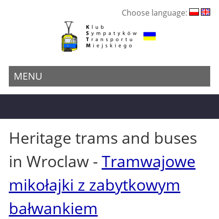
Choose language:
MENU
Heritage trams and buses
in Wroclaw -
Tramwajowe
mikołajki z zabytkowym
bałwankiem