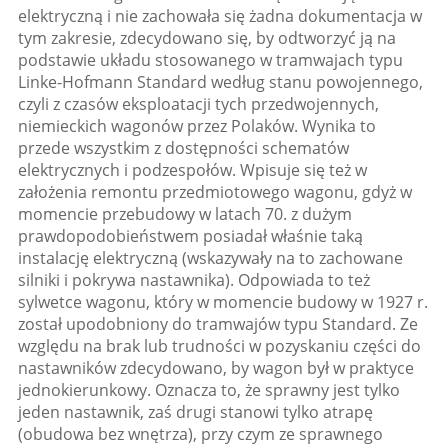
elektryczną i nie zachowała się żadna dokumentacja w
tym zakresie, zdecydowano się, by odtworzyć ją na
podstawie układu stosowanego w tramwajach typu
Linke-Hofmann Standard według stanu powojennego,
czyli z czasów eksploatacji tych przedwojennych,
niemieckich wagonów przez Polaków. Wynika to
przede wszystkim z dostępności schematów
elektrycznych i podzespołów. Wpisuje się też w
założenia remontu przedmiotowego wagonu, gdyż w
momencie przebudowy w latach 70. z dużym
prawdopodobieństwem posiadał właśnie taką
instalację elektryczną (wskazywały na to zachowane
silniki i pokrywa nastawnika). Odpowiada to też
sylwetce wagonu, który w momencie budowy w 1927 r.
został upodobniony do tramwajów typu Standard. Ze
względu na brak lub trudności w pozyskaniu części do
nastawników zdecydowano, by wagon był w praktyce
jednokierunkowy. Oznacza to, że sprawny jest tylko
jeden nastawnik, zaś drugi stanowi tylko atrapę
(obudowa bez wnętrza), przy czym ze sprawnego