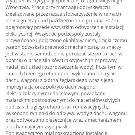
Wydziału Partycypacji Społecznej Urzędu Miejskiego
Wrocławia. Prace przy tramwaju-opryskiwaczu
zrealizowane przez nasze stowarzyszenie w ramach
trzeciego etapu od października do grudnia 2022 r.
obejmowały przede wszystkim odtworzenie instalacji
elektrycznej. Wszystkie podzespoły zostały
przywrócone i połączone okablowaniem, dzięki czemu
wagon odzyskał sprawność mechaniczną, to znaczy
jest w stanie samodzielnie poruszać się po torach w
oparciu o pracę silników trakcyjnych (niesprawny
nadal jest układ rozprowadzania wody). Poza tym w
ramach trzeciego etapu prac wykonano pokrycie
dachu wagonu z płótna żeglarskiego wraz z jego
impregnacją oraz pokryto dach wagonu
elektroizolacyjnymi i docelowymi powłokami
malarskimi dostosowanymi do materiałów użytych
podczas drugiego etapu prac renowacyjnych,
wykonano rynienki do odpływu wody z dachu wagonu
oraz odtworzono piasecznice wraz z mechanizmem
uruchamiającym zsyp piasku.
Ponieważ wagon miał rozkradzioną instalację