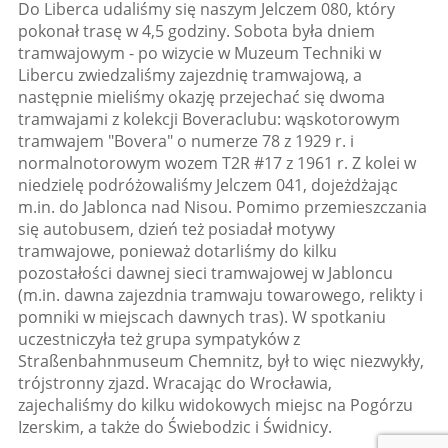
Do Liberca udaliśmy się naszym Jelczem 080, który
pokonał trasę w 4,5 godziny. Sobota była dniem
tramwajowym - po wizycie w Muzeum Techniki w
Libercu zwiedzaliśmy zajezdnię tramwajową, a
następnie mieliśmy okazję przejechać się dwoma
tramwajami z kolekcji Boveraclubu: wąskotorowym
tramwajem "Bovera" o numerze 78 z 1929 r. i
normalnotorowym wozem T2R #17 z 1961 r. Z kolei w
niedzielę podróżowaliśmy Jelczem 041, dojeżdżając
m.in. do Jablonca nad Nisou. Pomimo przemieszczania
się autobusem, dzień też posiadał motywy
tramwajowe, ponieważ dotarliśmy do kilku
pozostałości dawnej sieci tramwajowej w Jabloncu
(m.in. dawna zajezdnia tramwaju towarowego, relikty i
pomniki w miejscach dawnych tras). W spotkaniu
uczestniczyła też grupa sympatyków z
Straßenbahnmuseum Chemnitz, był to więc niezwykły,
trójstronny zjazd. Wracając do Wrocławia,
zajechaliśmy do kilku widokowych miejsc na Pogórzu
Izerskim, a także do Świebodzic i Świdnicy.