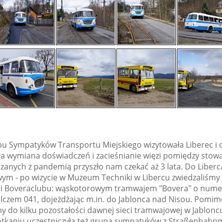
bu Sympatyków Transportu Miejskiego wizytowała Liberec i 
ła wymiana doświadczeń i zacieśnianie więzi pomiędzy stowa
anych z pandemią przyszło nam czekać aż 3 lata. Do Liberc
wym - po wizycie w Muzeum Techniki w Libercu zwiedzaliśmy
cji Boveraclubu: wąskotorowym tramwajem "Bovera" o nume
Jelczem 041, dojeżdżając m.in. do Jablonca nad Nisou. Pomi
 do kilku pozostałości dawnej sieci tramwajowej w Jablonc
potkaniu uczestniczyła też grupa sympatyków z Straßenbahn