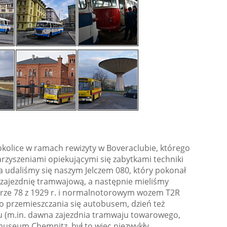
okolice w ramach rewizyty w Boveraclubie, którego
rzyszeniami opiekującymi się zabytkami techniki
a udaliśmy się naszym Jelczem 080, który pokonał
 zajezdnię tramwajową, a następnie mieliśmy
rze 78 z 1929 r. i normalnotorowym wozem T2R
mo przemieszczania się autobusem, dzień też
u (m.in. dawna zajezdnia tramwaju towarowego,
museum Chemnitz, był to więc niezwykły,