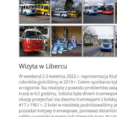
Wizyta w Libercu
W weekend 2-3 kwietnia 2022 r. reprezentacja Klu
członków gościliśmy w 2019 r. Celem spotkania by
w regionie. Na rewizytę z powodu problemów związ
trasę w 4,5 godziny. Sobota była dniem tramwajo
okazję przejechać się dwoma tramwajami z kolek
#17 z 1961 r. Z kolei w niedzielę podróżowaliśmy 
posiadał motywy tramwajowe, ponieważ dotarliśmy
relikty i pomniki w miejscach dawnych tras). W s