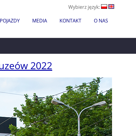
Wybierz język:
 POJAZDY
MEDIA
KONTAKT
O NAS
uzeów 2022