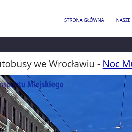
STRONA GŁÓWNA
NASZE
utobusy we Wrocławiu -
Noc M