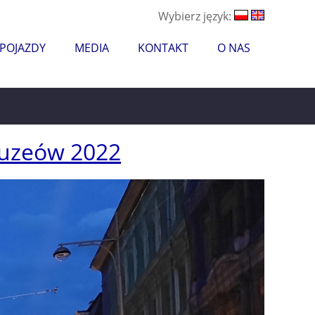
Wybierz język:
 POJAZDY
MEDIA
KONTAKT
O NAS
uzeów 2022