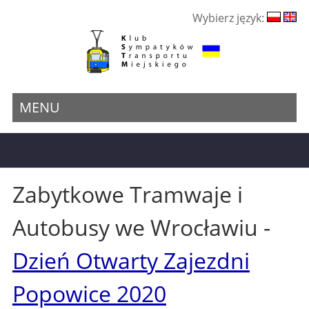
Wybierz język:
MENU
Zabytkowe Tramwaje i
Autobusy we Wrocławiu -
Dzień Otwarty Zajezdni
Popowice 2020