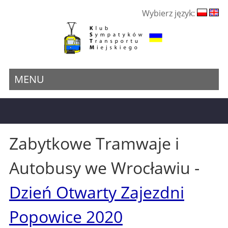
Wybierz język:
MENU
Zabytkowe Tramwaje i
Autobusy we Wrocławiu -
Dzień Otwarty Zajezdni
Popowice 2020