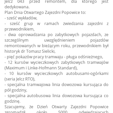
Jelcz 043 przed remontem, dla którego jest
dedykowana.
Plan Dnia Otwartego Zajezdni Popowice to:
- sześć wykładów,
- sześć grup w ramach zwiedzania zajezdni z
przewodnikiem,
- dwa oprowadzania po zabytkowych pojazdach, ze
szczególnym uwzględnieniem pojazdów
remontowanych w bieżącym roku, przewodnikiem był
historyk dr Tomasz Sielicki,
- pięć pokazów pracy tramwaju - pługa odśnieżnego,
- 12 kursów wycieczkowych zabytkowych tramwajów
(Maximum i Linke-Hofmann Standard),
- 10 kursów wycieczkowych autobusami-ogórkami
(seria Jelcz RTO),
- specjalna tramwajowa linia dowozowa kursująca do
pół godziny,
- specjalna autobusowa linia dowozowa kursująca co
godzinę.
Szacujemy, że Dzień Otwarty Zajezdni Popowice
zgromadził około 5000 odwiedzających