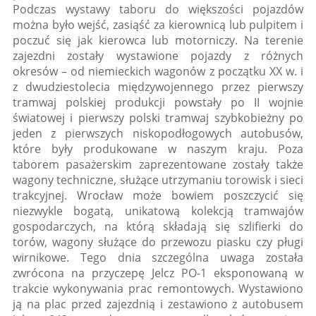
Podczas wystawy taboru do większości pojazdów
można było wejść, zasiąść za kierownicą lub pulpitem i
poczuć się jak kierowca lub motorniczy. Na terenie
zajezdni zostały wystawione pojazdy z różnych
okresów – od niemieckich wagonów z początku XX w. i
z dwudziestolecia międzywojennego przez pierwszy
tramwaj polskiej produkcji powstały po II wojnie
światowej i pierwszy polski tramwaj szybkobieżny po
jeden z pierwszych niskopodłogowych autobusów,
które były produkowane w naszym kraju. Poza
taborem pasażerskim zaprezentowane zostały także
wagony techniczne, służące utrzymaniu torowisk i sieci
trakcyjnej. Wrocław może bowiem poszczycić się
niezwykle bogatą, unikatową kolekcją tramwajów
gospodarczych, na którą składają się szlifierki do
torów, wagony służące do przewozu piasku czy pługi
wirnikowe. Tego dnia szczególna uwaga została
zwrócona na przyczepę Jelcz PO-1 eksponowaną w
trakcie wykonywania prac remontowych. Wystawiono
ją na plac przed zajezdnią i zestawiono z autobusem